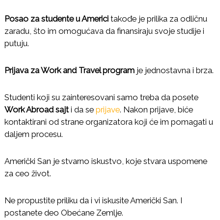
Posao za studente u Americi
takođe je prilika za odličnu
zaradu, što im omogućava da finansiraju svoje studije i
putuju.
Prijava za Work and Travel program
je jednostavna i brza.
Studenti koji su zainteresovani samo treba da posete
Work Abroad sajt
i da se
prijave
. Nakon prijave, biće
kontaktirani od strane organizatora koji će im pomagati u
daljem procesu.
Američki San je stvarno iskustvo, koje stvara uspomene
za ceo život.
Ne propustite priliku da i vi iskusite Američki San. I
postanete deo Obećane Zemlje.