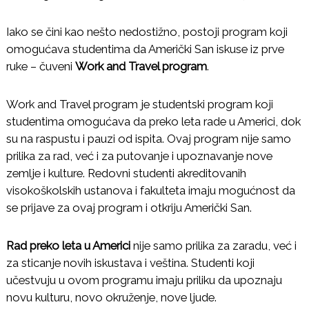
u
d
Iako se čini kao nešto nedostižno, postoji program koji
e
n
omogućava studentima da Američki San iskuse iz prve
t
ruke – čuveni
Work and Travel program
.
e
u
S
Work and Travel program je studentski program koji
A
studentima omogućava da preko leta radе u Americi, dok
D
su na raspustu i pauzi od ispita. Ovaj program nije samo
prilika za rad, već i za putovanje i upoznavanje nove
zemlje i kulture. Redovni studenti akreditovanih
visokoškolskih ustanova i fakulteta imaju mogućnost da
se prijave za ovaj program i otkriju Američki San.
Rad preko leta u Americi
nije samo prilika za zaradu, već i
za sticanje novih iskustava i veština. Studenti koji
učestvuju u ovom programu imaju priliku da upoznaju
novu kulturu, novo okruženje, nove ljude.