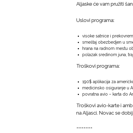
Aljaske će vam pružiti šan
v
i
z
Uslovi programa:
a
s
visoke satnice i prekovrem
t
smeštaj obezbedjen u smeš
u
hrana na radnom mestu o
polazak sredinom juna, tr
d
e
Troškovi programa:
n
t
190$ aplikacija za američku
e
medicinsko osiguranje u Am
u
povratna avio – karta do An
S
Troškovi avio-karte i 
A
na Aljasci. Novac se dobi
D
*********