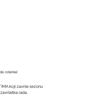
da ostanka)
MA koji završe sezonu
završetka rada.