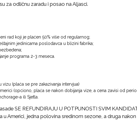
su za odličnu zaradu i posao na Aljasci.
eni rad koji je plaćen 50% više od regularnog;
tajnim jedinicama poslodavca u blizini fabrika;
bezbeđena;
ajanje programa 2-3 meseca.
 vizu (plaća se pre zakazivanja intervjua)
erici (opciono, plaća se nakon dobijanja vize, a cena zavisi od perio
chorage-a ili Sjetla.
ambasade SE REFUNDIRAJU U POTPUNOSTI SVIM KANDIDATI
ja u Americi, jedna polovina sredinom sezone, a druga nakon 