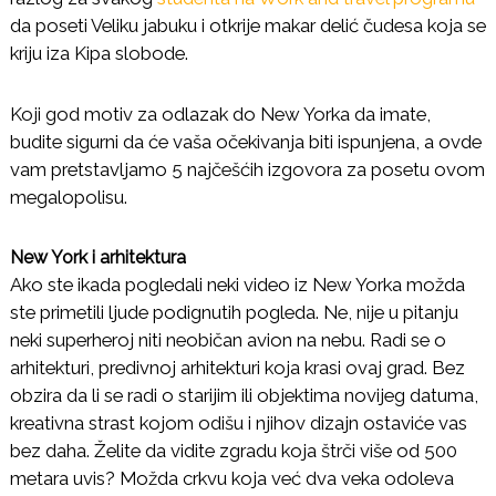
u
da poseti Veliku jabuku i otkrije makar delić čudesa koja se
d
kriju iza Kipa slobode.
e
n
t
Koji god motiv za odlazak do New Yorka da imate,
e
u
budite sigurni da će vaša očekivanja biti ispunjena, a ovde
S
vam pretstavljamo 5 najčešćih izgovora za posetu ovom
A
megalopolisu.
D
New York i arhitektura
Ako ste ikada pogledali neki video iz New Yorka možda
ste primetili ljude podignutih pogleda. Ne, nije u pitanju
neki superheroj niti neobičan avion na nebu. Radi se o
arhitekturi, predivnoj arhitekturi koja krasi ovaj grad. Bez
obzira da li se radi o starijim ili objektima novijeg datuma,
kreativna strast kojom odišu i njihov dizajn ostaviće vas
bez daha. Želite da vidite zgradu koja štrči više od 500
metara uvis? Možda crkvu koja već dva veka odoleva