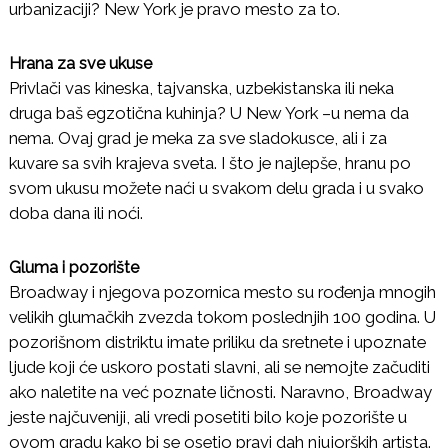
urbanizaciji? New York je pravo mesto za to.
Hrana za sve ukuse
Privlači vas kineska, tajvanska, uzbekistanska ili neka
druga baš egzotična kuhinja? U New York –u nema da
nema. Ovaj grad je meka za sve sladokusce, ali i za
kuvare sa svih krajeva sveta. I što je najlepše, hranu po
svom ukusu možete naći u svakom delu grada i u svako
doba dana ili noći.
Gluma i pozorište
Broadway i njegova pozornica mesto su rođenja mnogih
velikih glumačkih zvezda tokom poslednjih 100 godina. U
pozorišnom distriktu imate priliku da sretnete i upoznate
ljude koji će uskoro postati slavni, ali se nemojte začuditi
ako naletite na već poznate ličnosti. Naravno, Broadway
jeste najčuveniji, ali vredi posetiti bilo koje pozorište u
ovom gradu kako bi se osetio pravi dah njujorških artista.