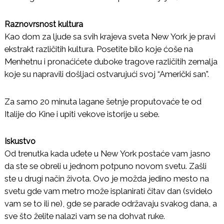
Raznovrsnost kultura
Kao dom za ljude sa svih krajeva sveta New York je pravi
ekstrakt različitih kultura. Posetite bilo koje ćoše na
Menhetnu i pronaćićete duboke tragove različitih zemalja
koje su napravili došljaci ostvarujući svoj “Američki san”.
Za samo 20 minuta lagane šetnje proputovaće te od
Italije do Kine i upiti vekove istorije u sebe.
Iskustvo
Od trenutka kada uđete u New York postaće vam jasno
da ste se obreli u jednom potpuno novom svetu. Zašli
ste u drugi način života. Ovo je možda jedino mesto na
svetu gde vam metro može isplanirati čitav dan (svidelo
vam se to ili ne), gde se parade održavaju svakog dana, a
sve što želite nalazi vam se na dohvat ruke.