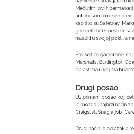
namirnice nabavljate u hipe
Međutim, ovi hipermarketi 
autobusom ili nekim prevo
kao što su Safeway, Marke
gde ćete biti smešteni, sa
nalaziti u svojoj pošti, a 
Što se tiče garderobe, naj
Marshalls, Burllington Coa
oblastima u kojima budete 
Drugi posao
Uz primarni posao
koji će
je možda i najbrži način z
Craigslist, Snag a job, Caree
Drugi način je odlazak dir