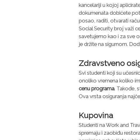
kancelariji u kojoj aplicir
dokumenata dobićete potv
posao, raditi, otvarati rač
Social Security broj važi c
savetujemo kao i za sve o
je držite na sigurnom. Do
Zdravstveno osi
Svi studenti koji su učesni
onoliko vremena koliko im
cenu programa
. Takođe, 
Ova vrsta osiguranja najč
Kupovina
Studenti na Work and Trave
spremaju i zaobiđu restora