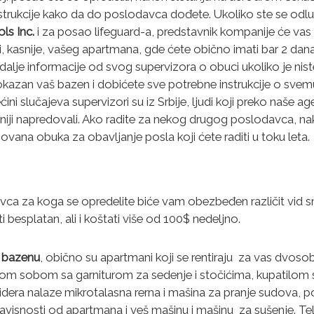
 instrukcije kako da do poslodavca dođete. Ukoliko ste se odluč
ls Inc.
i za posao lifeguard-a, predstavnik kompanije će vas
, kasnije, vašeg apartmana, gde ćete obično imati bar 2 dana
dalje informacije od svog supervizora o obuci ukoliko je niste p
kazan vaš bazen i dobićete sve potrebne instrukcije o svemu 
ćini slučajeva supervizori su iz Srbije, ljudi koji preko naše a
niji napredovali. Ako radite za nekog drugog poslodavca, n
nizovana obuka za obavljanje posla koji ćete raditi u toku leta.
ca za koga se opredelite biće vam obezbeđen različit vid 
i besplatan, ali i koštati više od 100$ nedeljno.
a bazenu
, obično su apartmani koji se rentiraju za vas dvosob
om sobom sa garniturom za sedenje i stočićima, kupatilom 
židera nalaze mikrotalasna rerna i mašina za pranje sudova, p
 zavisnosti od apartmana i veš mašinu i mašinu za sušenje. Tel