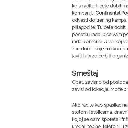
v
koju radite ili ćete dobiti
i
kompaniju
Continental Poo
z
odvesti do trening kampa i
a
prilagodite. Tu ćete dobiti 
s
početku rada, biće vam po
t
rada u Americi. U velikoj ve
u
zaredom i koji su u kompa
d
javiti i ubrzo će biti orga
e
n
Smeštaj
t
Opet, zavisno od poslodav
e
zavisi od lokacije. Može bit
u
S
A
Ako radite kao
spasilac n
D
stolom i stolicama, dnevn
kojoj se osim šporeta i fri
uređaj, tepihe, telefon i u