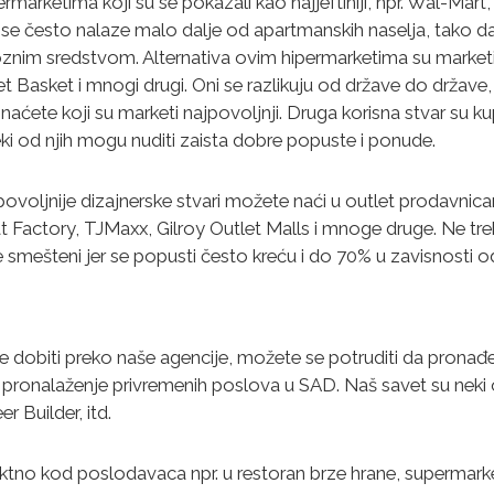
rmarketima koji su se pokazali kao najjeftiniji, npr. Wal-Mar
se često nalaze malo dalje od apartmanskih naselja, tako da
znim sredstvom. Alternativa ovim hipermarketima su marketi 
t Basket i mnogi drugi. Oni se razlikuju od države do države
znaćete koji su marketi najpovoljnji. Druga korisna stvar su k
neki od njih mogu nuditi zaista dobre popuste i ponude.
povoljnije dizajnerske stvari možete naći u outlet prodavnic
t Factory, TJMaxx, Gilroy Outlet Malls i mnoge druge. Ne tr
smešteni jer se popusti često kreću i do 70% u zavisnosti od
te dobiti preko naše agencije, možete se potruditi da pronađe
a pronalaženje privremenih poslova u SAD. Naš savet su neki
r Builder, itd.
ektno kod poslodavaca npr. u restoran brze hrane, supermark