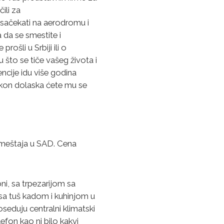
ili za
 sačekati na aerodromu i
 da se smestite i
rošli u Srbiji ili o
što se tiče vašeg života i
gencije idu više godina
akon dolaska ćete mu se
smeštaja u SAD. Cena
ni, sa trpezarijom sa
sa tuš kadom i kuhinjom u
oseduju centralni klimatski
efon kao ni bilo kakvi