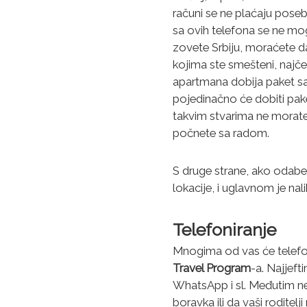
računi se ne plaćaju poseb
sa ovih telefona se ne mog
zovete Srbiju, moraćete da
kojima ste smešteni, najčeš
apartmana dobija paket sa
pojedinačno će dobiti paket
takvim stvarima ne morate b
počnete sa radom.
S druge strane, ako odabe
lokacije, i uglavnom je n
Telefoniranje
Mnogima od vas će telefo
Travel Program
-a. Najjefti
WhatsApp i sl. Međutim ne
boravka ili da vaši roditel