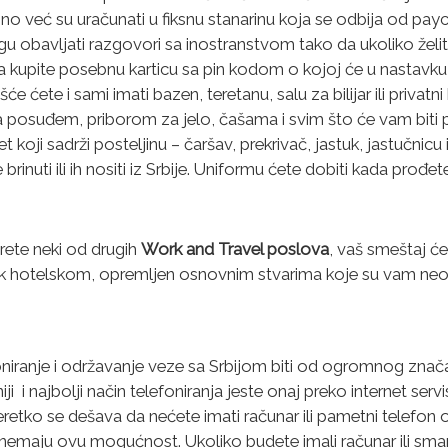
no već su uračunati u fiksnu stanarinu koja se odbija od pay
u obavljati razgovori sa inostranstvom tako da ukoliko želit
 kupite posebnu karticu sa pin kodom o kojoj će u nastavku bi
će ćete i sami imati bazen, teretanu, salu za bilijar ili privat
 posuđem, priborom za jelo, čašama i svim što će vam biti
 koji sadrži posteljinu – čaršav, prekrivač, jastuk, jastučnicu 
rinuti ili ih nositi iz Srbije. Uniformu ćete dobiti kada prođet
rete neki od drugih
Work and Travel poslova
, vaš smeštaj će
alik hotelskom, opremljen osnovnim stvarima koje su vam ne
niranje i održavanje veze sa Srbijom biti od ogromnog zna
niji i najbolji način telefoniranja jeste onaj preko internet ser
retko se dešava da nećete imati računar ili pametni telefo
ji nemaju ovu mogućnost. Ukoliko budete imali računar ili smar