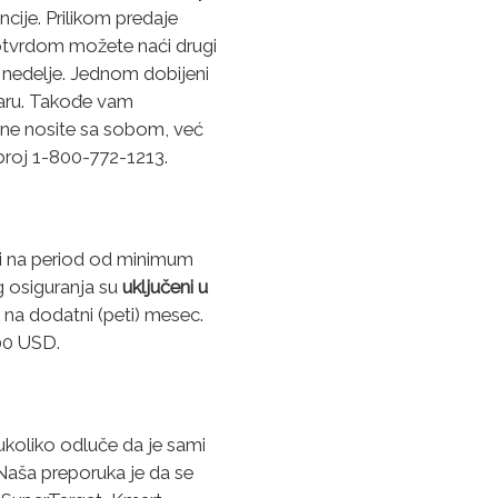
ncije. Prilikom predaje
otvrdom možete naći drugi
 2 nedelje. Jednom dobijeni
aru.
Takođe vam
e ne nosite sa sobom, već
broj 1-800-772-1213.
ni na period od minimum
g osiguranja su
uključeni u
 na dodatni (peti) mesec.
00 USD.
ukoliko odluče da je sami
 Naša preporuka je da se