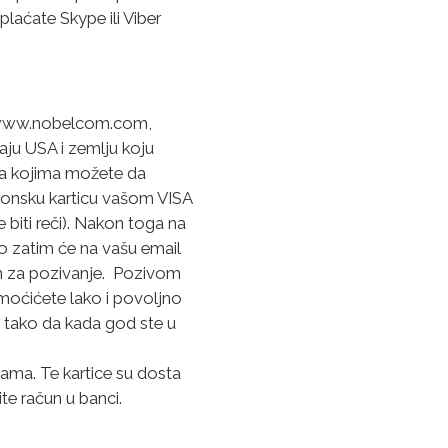
plaćate Skype ili Viber
su www.nobelcom.com,
ju USA i zemlju koju
ica kojima možete da
lefonsku karticu vašom VISA
 biti reči). Nakon toga na
zo zatim će na vašu email
ban za pozivanje. Pozivom
 moćićete lako i povoljno
i, tako da kada god ste u
cama. Te kartice su dosta
te račun u banci.