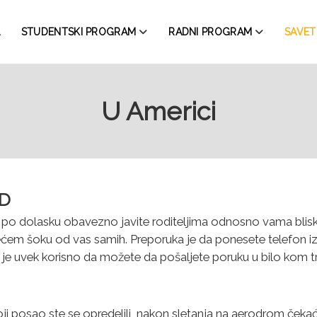
STUDENTSKI PROGRAM
RADNI PROGRAM
SAVETI
U Americi
AD
po dolasku obavezno javite roditeljima odnosno vama blisk
ećem šoku od vas samih. Preporuka je da ponesete telefon iz
r je uvek korisno da možete da pošaljete poruku u bilo kom 
ji posao ste se opredelili, nakon sletanja na aerodrom čekać