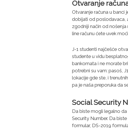
Otvaranje računa
Otvaranje računa u banci j
dobijati od poslodavaca, a
zgodniji način od nošenja
line računu ćete uvek moći 
J-1 studenti najčešće otv
studente u vidu besplatn
bankomata i ne morate bri
potrebni su vam: pasoš, J1
lokacije gde ste, i trenutn
pa je naša preporuka da s
Social Security 
Da biste mogli legalno da
Security Number. Da biste 
formular, DS-2019 formular,