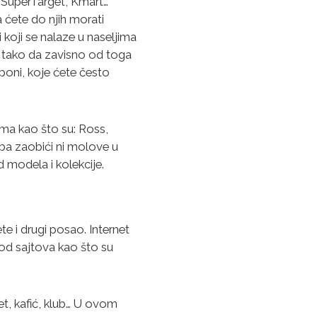
t, SuperTarget, Kmart…
 ćete do njih morati
koji se nalaze u naseljima
, tako da zavisno od toga
uponi, koje ćete često
ama kao što su: Ross,
eba zaobići ni molove u
 modela i kolekcije.
te i drugi posao. Internet
 od sajtova kao što su
et, kafić, klub… U ovom