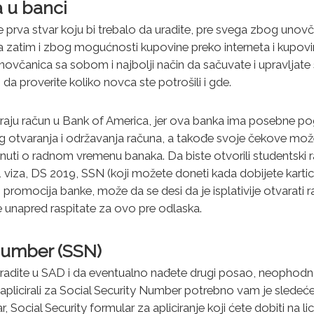
 u banci
e prva stvar koju bi trebalo da uradite, pre svega zbog uno
 zatim i zbog mogućnosti kupovine preko interneta i kupovin
 novčanica sa sobom i najbolji način da sačuvate i upravlja
da proverite koliko novca ste potrošili i gde.
araju račun u Bank of America, jer ova banka ima posebne po
og otvaranja i održavanja računa, a takođe svoje čekove m
nuti o radnom vremenu banaka. Da biste otvorili studentski 
 viza, DS 2019, SSN (koji možete doneti kada dobijete kartic
ih promocija banke, može da se desi da je isplativije otvarati 
e unapred raspitate za ovo pre odlaska.
Number (SSN)
 radite u SAD i da eventualno nađete drugi posao, neophodno
aplicirali za Social Security Number potrebno vam je sledeće
 Social Security formular za apliciranje koji ćete dobiti na li