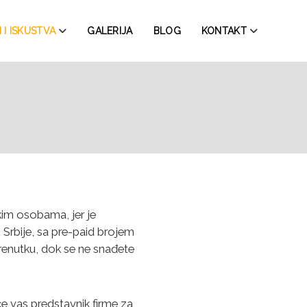
 I ISKUSTVA
GALERIJA
BLOG
KONTAKT
im osobama, jer je
 Srbije, sa pre-paid brojem
trenutku, dok se ne snađete
e vas predstavnik firme za