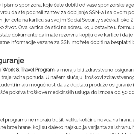
ate i pismo sponzora, koje ćete dobiti od vaše sponzorske age
rdu da ste podneli zahtev za dobijanje SSN-a i sa ovom p
un, jer ćete na karticu sa svojim Social Security sačekati oko
eo život. Ova kartica će stići na adresu koju ostavite u formul
stale dokumente da imate rezervnu kopiju ove kartice i da j
datne informacije vezane za SSN možete dobiti na besplatni 
guranje
ci
Work & Travel Program
-a moraju biti zdravstveno osigura
 traje radna ponuda. U našem slučaju, troškovi zdravstveno
studenti imaju mogućnost da uz doplatu produže osiguranje i
ešće pokriva troškove medicinskih usluga do iznosa od 50.0
l programu ne moraju trošiti velike količine novca na hranu 
ne brze hrane, koji su daleko najskuplja varijanta za ishranu.