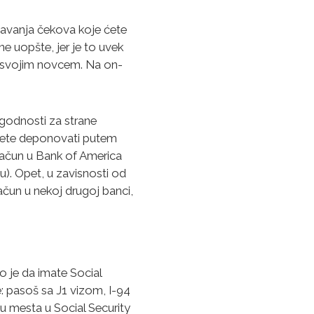
včavanja čekova koje ćete
e uopšte, jer je to uvek
te svojim novcem. Na on-
godnosti za strane
ožete deponovati putem
račun u Bank of America
u). Opet, u zavisnosti od
račun u nekoj drugoj banci,
 je da imate Social
: pasoš sa J1 vizom, I-94
cu mesta u Social Security