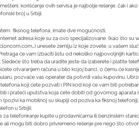
teni, korišćenje ovih servisa je najbolje rešenje, čak i ako 
fonski broj u Srbiji.
 putem fiksnog telefona, imate dve mogućnosti.
 internet adresa koje su za ovo specijalizovane (kao što 
ncom.com…) unesete zemlju iz koje zovete, u vašem sluča
retraga će vam izbaciti listu od nekoliko najpovoljnijih kart
 Sledeće što treba da uradite jeste da izaberete i platite te
ićete otvaranjem računa u bilo kojoj banci, o čemu će kasnije
ormularu, pozvaće vas operater da potvrdi vašu kupovinu. Ubr
j telefona koji ćete pozvati i PIN kod koji će vam biti potre
dobili i prateći uputstva koja ćete dobiti od govornog aparata
(pozivi ka mobilnoj su skuplji od poziva ka fiksnoj telefonij
efon u Srbiji).
ce za telefoniranje kupite u prodavnicama ili benzinskim stani
e ali mogu biti dobro privremeno rešenje pre nego što otvori