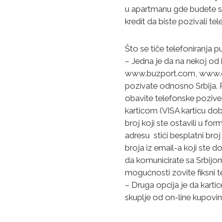
u apartmanu gde budete smeš
kredit da biste pozivali tele
Što se tiče telefoniranja
– Jedna je da na nekoj od
www.buzport.com, www.clo
pozivate odnosno Srbija. P
obavite telefonske pozive.
karticom (VISA karticu dob
broj koji ste ostavili u f
adresu stići besplatni bro
broja iz email-a koji ste 
da komunicirate sa Srbijom 
mogućnosti zovite fiksni tel
– Druga opcija je da karti
skuplje od on-line kupovin