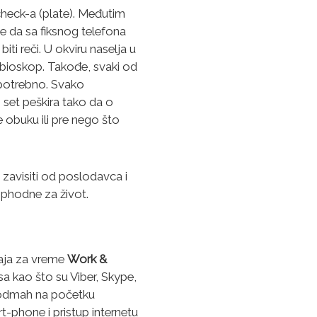
check-a (plate). Međutim
e da sa fiksnog telefona
ti reči. U okviru naselja u
ni bioskop. Takođe, svaki od
 potrebno. Svako
i set peškira tako da o
e obuku ili pre nego što
 zavisiti od poslodavca i
ophodne za život.
čaja za vreme
Work &
visa kao što su Viber, Skype,
n odmah na početku
t-phone i pristup internetu