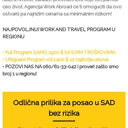
u
ceo život. Agencija Work Abroad će ti omogućiti da ovo
d
ostvariš pa najnižim cenama sa minimalnim rizikom!
e
n
t
NAJPOVOLJNIJI WORK AND TRAVEL PROGRAM U
e
u
REGIONU
S
A
D
• Full Program SAMO 1900 $ SA SVIM TROŠKOVIMA
• Lifeguard Program od 1400 $ uz najbolje uslove
• POZOVI NAS NA 060/61-33-042 i proveri zašto smo
broj 1 u regionu!
Odlična prilika za posao u SAD
bez rizika