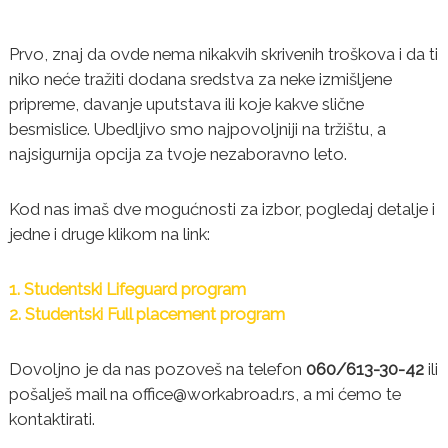
Prvo, znaj da ovde nema nikakvih skrivenih troškova i da ti
niko neće tražiti dodana sredstva za neke izmišljene
pripreme, davanje uputstava ili koje kakve slične
besmislice. Ubedljivo smo najpovoljniji na tržištu, a
najsigurnija opcija za tvoje nezaboravno leto.
Kod nas imaš dve mogućnosti za izbor, pogledaj detalje i
jedne i druge klikom na link:
1. Studentski Lifeguard program
2. Studentski Full placement program
Dovoljno je da nas pozoveš na telefon
060/613-30-42
ili
pošalješ mail na office@workabroad.rs, a mi ćemo te
kontaktirati.