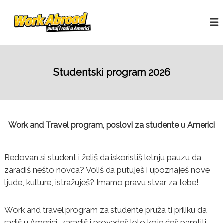
S
W
k
W
o
i
o
r
p
r
k
t
k
a
o
n
A
c
d
Studentski program 2026
b
o
t
r
r
n
a
o
t
v
e
a
e
n
d
l
Work and Travel program, poslovi za studente u Americi
t
p
o
s
Redovan si student i želiš da iskoristiš letnju pauzu da
l
o
zaradiš nešto novca? Voliš da putuješ i upoznaješ nove
v
ljude, kulture, istražuješ? Imamo pravu stvar za tebe!
i
z
a
Work and travel program za studente pruža ti priliku da
s
radiš u Americi, zaradiš i provedeš leto koje ćeš pamtiti
t