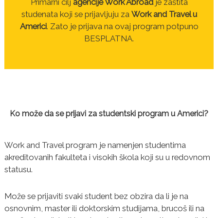
Primarni cilj
agencije Work Abroad
je zaštita
studenata koji se prijavljuju za
Work and Travel u
Americi
. Zato je prijava na ovaj program potpuno
BESPLATNA.
Ko može da se prijavi za studentski program u Americi?
Work and Travel program je namenjen studentima
akreditovanih fakulteta i visokih škola koji su u redovnom
statusu.
Može se prijaviti svaki student bez obzira da li je na
osnovnim, master ili doktorskim studijama, brucoš ili na