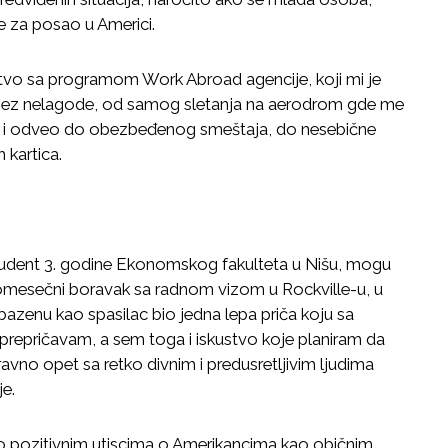
e za posao u Americi.
stvo sa programom Work Abroad agencije, koji mi je
bez nelagode, od samog sletanja na aerodrom gde me
ao i odveo do obezbeđenog smeštaja, do nesebične
 kartica.
student 3. godine Ekonomskog fakulteta u Nišu, mogu
tromesečni boravak sa radnom vizom u Rockville-u, u
 bazenu kao spasilac bio jedna lepa priča koju sa
repričavam, a sem toga i iskustvo koje planiram da
vno opet sa retko divnim i predusretljivim ljudima
e.
ko pozitivnim utiscima o Amerikancima kao običnim