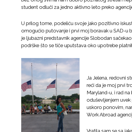
student odluči za jedno aktivno leto preko agencij
U prilog tome, podeliću svoje jako pozitivno isku
omogućio putovanje i prvi moj boravak u SAD-u 
je ljubazni predstavnik agencije Slobodan saček
podrške što se tiče uputstava oko upotrebe platnih
Ja Jelena, redovni 
reći da je moj prvi 
Maryland-u, i rad na
oduševljenjem uvek p
uskoro ponovim, nara
Work Abroad agencij
Vratila sam se sa ja