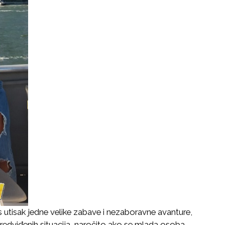
s utisak jedne velike zabave i nezaboravne avanture,
dviđenih situacija, naročito ako se mlada osoba,