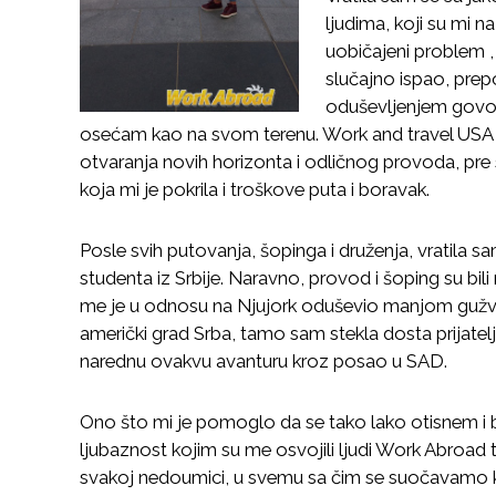
ljudima, koji su mi n
uobičajeni problem ,
slučajno ispao, pre
oduševljenjem govori
osećam kao na svom terenu. Work and travel USA i
otvaranja novih horizonta i odličnog provoda, pre 
koja mi je pokrila i troškove puta i boravak.
Posle svih putovanja, šopinga i druženja, vratila 
studenta iz Srbije. Naravno, provod i šoping su bi
me je u odnosu na Njujork oduševio manjom gužvom 
američki grad Srba, tamo sam stekla dosta prijate
narednu ovakvu avanturu kroz posao u SAD.
Ono što mi je pomoglo da se tako lako otisnem i b
ljubaznost kojim su me osvojili ljudi Work Abroad t
svakoj nedoumici, u svemu sa čim se suočavamo ka