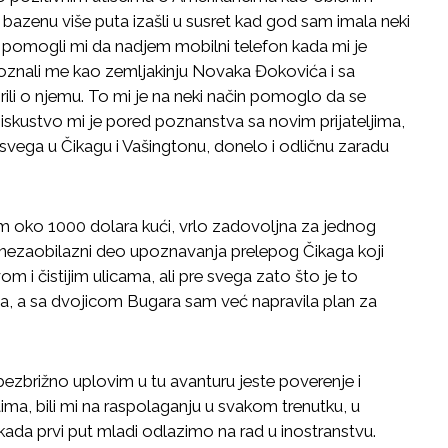
a bazenu više puta izašli u susret kad god sam imala neki
 pomogli mi da nadjem mobilni telefon kada mi je
poznali me kao zemljakinju Novaka Đokovića i sa
li o njemu. To mi je na neki način pomoglo da se
skustvo mi je pored poznanstva sa novim prijateljima,
svega u Čikagu i Vašingtonu, donelo i odličnu zaradu
sam oko 1000 dolara kući, vrlo zadovoljna za jednog
li nezaobilazni deo upoznavanja prelepog Čikaga koji
i čistijim ulicama, ali pre svega zato što je to
lja, a sa dvojicom Bugara sam već napravila plan za
ezbrižno uplovim u tu avanturu jeste poverenje i
ima, bili mi na raspolaganju u svakom trenutku, u
da prvi put mladi odlazimo na rad u inostranstvu.