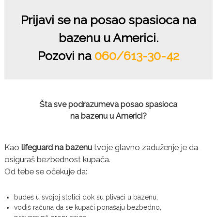
Prijavi se na posao spasioca na
bazenu u Americi.
Pozovi na
060/613-30-42
Šta sve podrazumeva posao spasioca
na bazenu u Americi?
Kao
lifeguard na bazenu
tvoje glavno zaduženje je da
osiguraš bezbednost kupača.
Od tebe se očekuje da:
budeš u svojoj stolici dok su plivači u bazenu,
vodiš računa da se kupači ponašaju bezbedno,