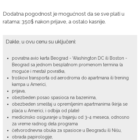
Dodatna pogodnost je mogućnost da se sve plati u
ratama: 350$ nakon prijave, a ostalo kasnije.
Dakle, u ovu cenu su uključeni:
povratna avio karta Beograd - Washington DC ili Boston -
Beograd sa jednom besplatnom promenom termina (a
moguće i mesta) povratka,
troškovi transporta od aerodroma do apartmana ili trening
kampa u Americi,
prijava,
obezbeđen posao spasioca na bazenima,
obezbeđen smeštaj u opremljenim apartmanima (kirija se
plaća u Americi, i odbija od plate)
medicinsko osiguranje u trajanju od 3-4 meseca, odnosno
za vreme radnog dela programa
četvorodnevna obuka za spasioce u Beogradu ili Nišu,
obrada papirologije,