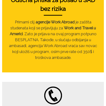
Odlična prilika za posao u SAD
bez rizika
Primarni cilj
agencije Work Abroad
je zaštita
studenata koji se prijavljuju za
Work and Travel u
Americi
. Zato je prijava na ovaj program potpuno
BESPLATNA. Takođe, u slučaju odbijanja u
ambasadi, agencija Work Abroad vraća sav novac
koji uložiš u program, osim prve rate od 350$ i
troškova ambasade.