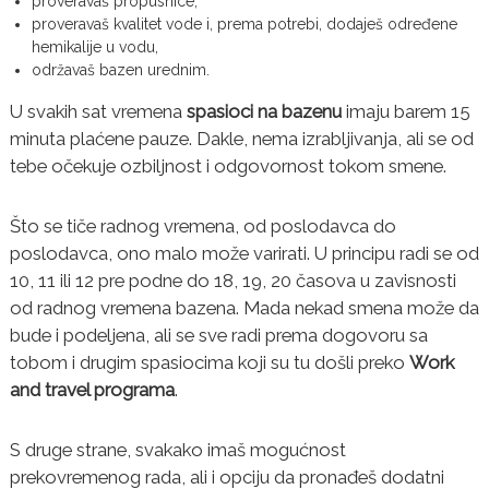
proveravaš propusnice,
proveravaš kvalitet vode i, prema potrebi, dodaješ određene
hemikalije u vodu,
održavaš bazen urednim.
U svakih sat vremena
spasioci na bazenu
imaju barem 15
minuta plaćene pauze. Dakle, nema izrabljivanja, ali se od
tebe očekuje ozbiljnost i odgovornost tokom smene.
Što se tiče radnog vremena, od poslodavca do
poslodavca, ono malo može varirati. U principu radi se od
10, 11 ili 12 pre podne do 18, 19, 20 časova u zavisnosti
od radnog vremena bazena. Mada nekad smena može da
bude i podeljena, ali se sve radi prema dogovoru sa
tobom i drugim spasiocima koji su tu došli preko
Work
and travel programa
.
S druge strane, svakako imaš mogućnost
prekovremenog rada, ali i opciju da pronađeš dodatni