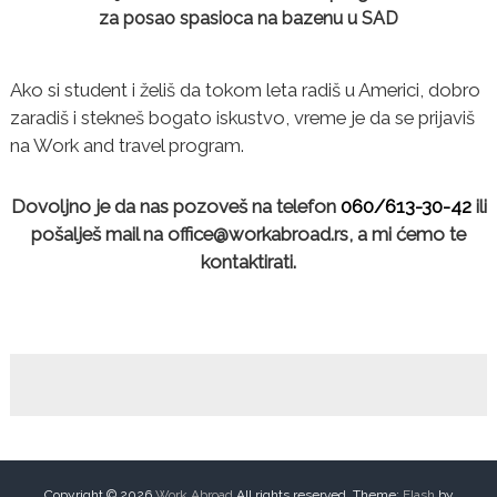
za posao spasioca na bazenu u SAD
Ako si student i želiš da tokom leta radiš u Americi, dobro
zaradiš i stekneš bogato iskustvo, vreme je da se prijaviš
na Work and travel program.
Dovoljno je da nas pozoveš na telefon
060/613-30-42
ili
pošalješ mail na office@workabroad.rs, a mi ćemo te
kontaktirati.
Copyright © 2026
Work Abroad
All rights reserved. Theme:
Flash
by