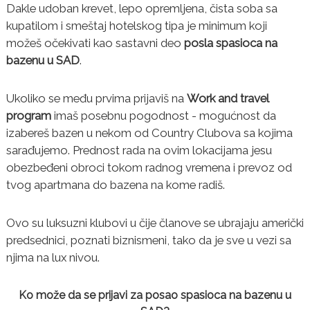
Dakle udoban krevet, lepo opremljena, čista soba sa
kupatilom i smeštaj hotelskog tipa je minimum koji
možeš očekivati kao sastavni deo
posla spasioca na
bazenu u SAD
.
Ukoliko se među prvima prijaviš na
Work and travel
program
imaš posebnu pogodnost - mogućnost da
izabereš bazen u nekom od Country Clubova sa kojima
sarađujemo. Prednost rada na ovim lokacijama jesu
obezbeđeni obroci tokom radnog vremena i prevoz od
tvog apartmana do bazena na kome radiš.
Ovo su luksuzni klubovi u čije članove se ubrajaju američki
predsednici, poznati biznismeni, tako da je sve u vezi sa
njima na lux nivou.
Ko može da se prijavi za posao spasioca na bazenu u