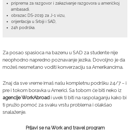
priprema za razgovor i zakazivanje razgovora u američkoj
ambasadi.
obrazac DS-2019 za J-1 vizu,
orijentacija u Srbiji i SAD,
24h podrška.
Za posao spasioca na bazenu u SAD za studente nije
neophodno napredno poznavanje jezika. Dovoljno je da
možeš nesmetano voditi konverzaciju sa Amerikancima.
Znaj da sve vreme imaš našu kompletnu podršku 24/7 – i
pre i tokom boravka u Americi. Sa tobom će biti neko iz
agencije WorkAbroad
i uvek ti biti na raspolaganju kako bi
ti pružio pomoć za svaku vrstu problema i olakšao
snalaženje.
Prijavi se na Work and travel program