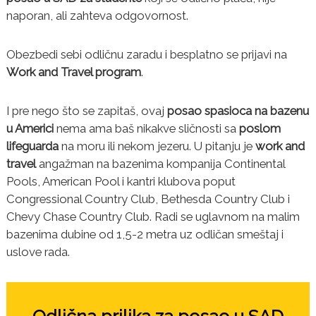
u
naporan, ali zahteva odgovornost.
d
e
n
Obezbedi sebi odličnu zaradu i besplatno se prijavi na
t
Work and Travel program
.
e
u
S
I pre nego što se zapitaš, ovaj
posao spasioca na bazenu
A
D
u Americi
nema ama baš nikakve sličnosti sa
poslom
lifeguarda
na moru ili nekom jezeru. U pitanju je
work and
travel
angažman na bazenima kompanija Continental
Pools, American Pool i kantri klubova poput
Congressional Country Club, Bethesda Country Club i
Chevy Chase Country Club. Radi se uglavnom na malim
bazenima dubine od 1,5-2 metra uz odličan smeštaj i
uslove rada.