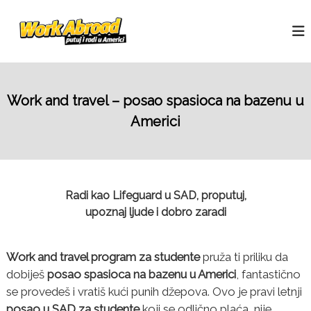
S
W
k
W
o
i
o
r
p
r
k
t
k
a
o
n
A
c
d
Work and travel – posao spasioca na bazenu u
b
o
t
Americi
r
r
n
a
o
t
v
e
a
e
n
d
l
t
p
Radi kao Lifeguard u SAD, proputuj,
o
s
upoznaj ljude i dobro zaradi
l
o
v
Work and travel program za studente
pruža ti priliku da
i
z
dobiješ
posao spasioca na bazenu u Americi
, fantastično
a
se provedeš i vratiš kući punih džepova. Ovo je pravi letnji
s
posao u SAD za studente
koji se odlično plaća, nije
t