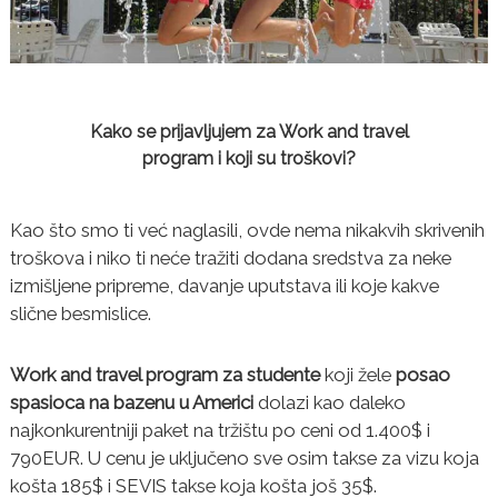
Kako se prijavljujem za Work and travel
program i koji su troškovi?
Kao što smo ti već naglasili, ovde nema nikakvih skrivenih
troškova i niko ti neće tražiti dodana sredstva za neke
izmišljene pripreme, davanje uputstava ili koje kakve
slične besmislice.
Work and travel program za studente
koji žele
posao
spasioca na bazenu u Americi
dolazi kao daleko
najkonkurentniji paket na tržištu po ceni od 1.400$ i
790EUR. U cenu je uključeno sve osim takse za vizu koja
košta 185$ i SEVIS takse koja košta još 35$.