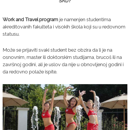
SAD?
Work and Travel program
je namenjen studentima
akreditovanih fakulteta i visokih škola koji su u redovnom
statusu.
Može se prijaviti svaki student bez obzira da li je na
osnovnim, master ili doktorskim studijama, brucoš ili na
završnoj godini, ali je uslov da nije u obnovljenoj godini i
da redovno polaže ispite.